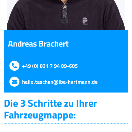
Andreas Brachert
+49 (0) 821 7 94 09-605
hallo.taschen@iba-hartmann.de
Die 3 Schritte zu Ihrer
Fahrzeugmappe: