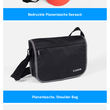
Bedruckte Planentasche Seesack
Planentasche, Shoulder Bag