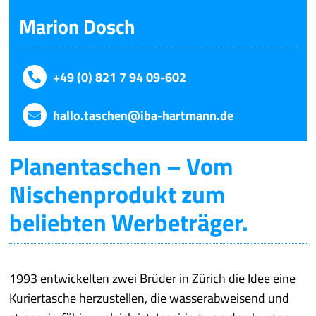
Marion Dosch
+49 (0) 821 7 94 09-602
hallo.taschen@iba-hartmann.de
Planentaschen – Vom
Nischenprodukt zum
beliebten Werbeträger.
1993 entwickelten zwei Brüder in Zürich die Idee eine
Kuriertasche herzustellen, die wasserabweisend und