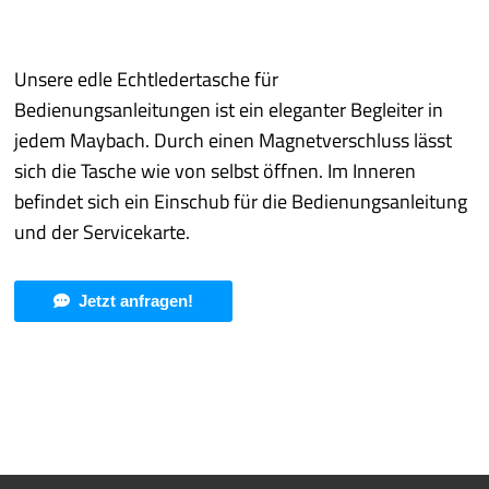
Best of P.
Unsere edle Echtledertasche für
Prototyping
Bedienungsanleitungen ist ein eleganter Begleiter in
jedem Maybach. Durch einen Magnetverschluss lässt
Qualität/Umwelt
sich die Tasche wie von selbst öffnen. Im Inneren
befindet sich ein Einschub für die Bedienungsanleitung
Service
und der Servicekarte.
mehr
Jetzt anfragen!