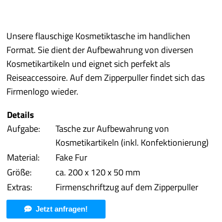
Best of P.
Unsere flauschige Kosmetiktasche im handlichen
Prototyping
Format. Sie dient der Aufbewahrung von diversen
Kosmetikartikeln und eignet sich perfekt als
Qualität/Umwelt
Reiseaccessoire. Auf dem Zipperpuller findet sich das
Firmenlogo wieder.
Service
Details
Aufgabe:
Tasche zur Aufbewahrung von
mehr
Kosmetikartikeln (inkl. Konfektionierung)
Material:
Fake Fur
Größe:
ca. 200 x 120 x 50 mm
Extras:
Firmenschriftzug auf dem Zipperpuller
Jetzt anfragen!