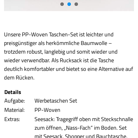
Best of P.
Prototyping
Unsere PP-Woven Taschen-Set ist leichter und
preisgünstiger als herkömmliche Baumwolle –
Qualität/Umwelt
trotzdem robust, langlebig und somit wieder und
wieder verwendbar. Als Rucksack ist die Tasche
Service
deutlich komfortabler und bietet so eine Alternative auf
dem Rücken.
mehr
Details
Aufgabe:
Werbetaschen Set
Material:
PP-Woven
Extras:
Seesack: Tragegriff oben mit Steckschnalle
zum öffnen, „Nass-Fach“ im Boden. Set
mit Seesack, Shopper und Bauchtasche.