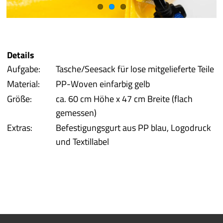
Best of P.
Prototyping
Details
Aufgabe:
Tasche/Seesack für lose mitgelieferte Teile
Qualität/Umwelt
Material:
PP-Woven einfarbig gelb
Größe:
ca. 60 cm Höhe x 47 cm Breite (flach
Service
gemessen)
Extras:
Befestigungsgurt aus PP blau, Logodruck
mehr
und Textillabel