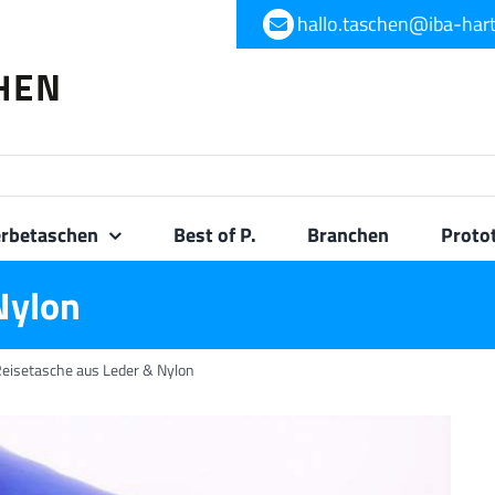
hallo.taschen@iba-har
rbetaschen
Best of P.
Branchen
Proto
Nylon
eisetasche aus Leder & Nylon