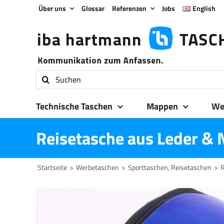
Zum
Über uns
Glossar
Referenzen
Jobs
English
Inhalt
springen
Suche
nach:
Technische Taschen
Mappen
We
Reisetasche aus Leder & 
Startseite
Werbetaschen
Sporttaschen, Reisetaschen
R