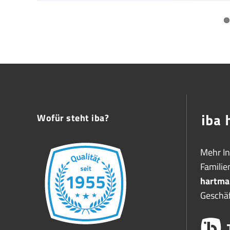
Wofür steht iba?
Mehr I
Famili
hartma
Geschäf